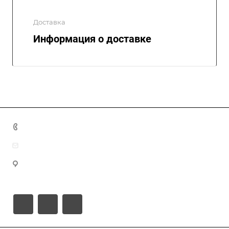
Доставка
Информация о доставке
+7 343 286-01-18
info@inplastpolimer.ru
620026, Свердловская область, Екатеринбург, улица
Розы Люксембург, 64, оф. 403