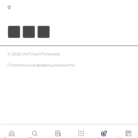
620026, Свердловская область, Екатеринбург, улица
Розы Люксембург, 64, оф. 403
© 2026 ИнПластПолимер
Политика конфиденциальности