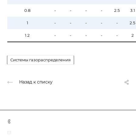
0.8
-
-
-
-
2.5
3.1
1
-
-
-
-
-
2.5
1.2
-
-
-
-
-
2
Системы газораспределения
Назад к списку
+7 343 286-01-18
info@inplastpolimer.ru