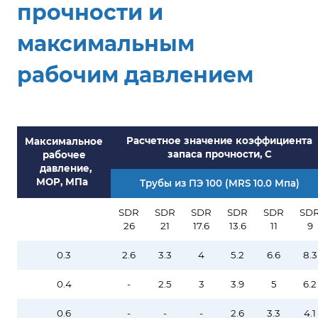
прочности и
максимальным
рабочим давлением
Расчетное значение коэффициента
Максимальное
запаса прочности, С
рабочее
давление,
МОР, МПа
Трубы из ПЭ 100 (MRS 10.0 Мпа)
SDR
SDR
SDR
SDR
SDR
SD
26
21
17.6
13.6
11
9
0.3
2.6
3.3
4
5.2
6.6
8.3
0.4
-
2.5
3
3.9
5
6.2
0.6
-
-
-
2.6
3.3
4.1