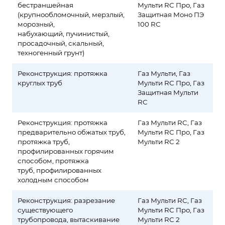
бестраншейная
Мульти RС Про, Газ
(крупнообломочный, мерзлый,
Защитная Моно ПЭ
морозный,
100 RС
набухающий, пучинистый,
просадочный, скальный,
техногенный грунт)
Реконструкция: протяжка
Газ Мульти, Газ
круглых труб
Мульти RС Про, Газ
Защитная Мульти
RС
Реконструкция: протяжка
Газ Мульти RС, Газ
предварительно обжатых труб,
Мульти RС Про, Газ
протяжка труб,
Мульти RС 2
профилированных горячим
способом, протяжка
труб, профилированных
холодным способом
Реконструкция: разрезание
Газ Мульти RС, Газ
существующего
Мульти RС Про, Газ
трубопровода, вытаскивание
Мульти RС 2